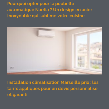
Pourquoi opter pour la poubelle
automatique Naelia ? Un design en acier
inoxydable qui sublime votre cuisine
Installation climatisation Marseille prix : les
tarifs appliqués pour un devis personnalisé
et garanti